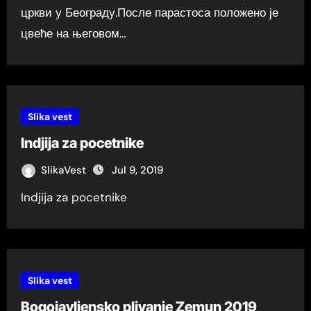
цркви у Београду.После парастоса положено је
цвеће на његовом…
Slika vest
Indjija za pocetnike
SlikaVest
Jul 9, 2019
Indjija za pocetnike
Slika vest
Bogojavljensko plivanje Zemun 2019