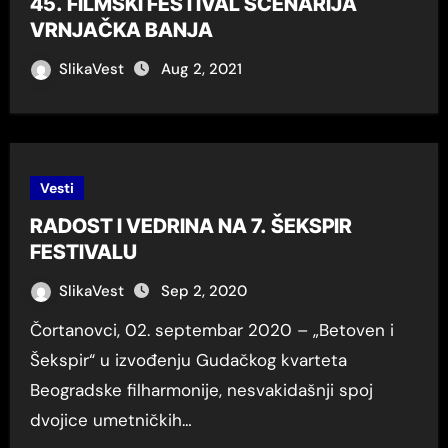
45. FILMSKI FESTIVAL SCENARIJA
VRNJAČKA BANJA
SlikaVest
Aug 2, 2021
Vesti
RADOST I VEDRINA NA 7. ŠEKSPIR
FESTIVALU
SlikaVest
Sep 2, 2020
Čortanovci, 02. septembar 2020 – „Betoven i
Šekspir“ u izvođenju Gudačkog kvarteta
Beogradske filharmonije, nesvakidašnji spoj
dvojice umetničkih…