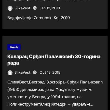
SlikaVest
Jan 19, 2019
Bogojavljenje Zemunski Kej 2019
Vesti
Коларац Срђан Палачковић 30-година
рада
SlikaVest
Oct 18, 2018
СликаВест,Београд,18.октобра-Срђан Палачковић
(1968) дипломирао је на Факултету музичке
уметности у Београду 1994. године, на
Полиинструменталној катедри – удараљке,…