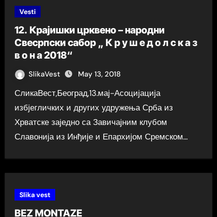
Vesti
12. Крајишки црквено – народни
Свесрпски сабор „ К р у ш е д о л с к а з
в о н а 2018“
SlikaVest
May 13, 2018
СликаВест,Београд,13.мај-Асоцијација
избјегличких и других удружења Срба из
Хрватске заједно са Завичајним клубом
Славонија из Инђије и Епархијом Сремском…
Slika vest
BEZ MONTAZE