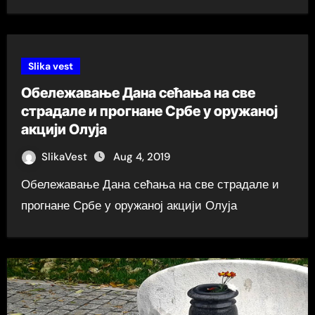
Slika vest
Обележавање Дана сећања на све
страдале и прогнане Србе у оружаној
акцији Олуја
SlikaVest
Aug 4, 2019
Обележавање Дана сећања на све страдале и
прогнане Србе у оружаној акцији Олуја