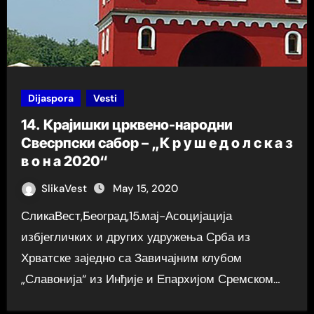
Dijaspora
Vesti
14. Крајишки црквено-народни
Свесрпски сабор – „К р у ш е д о л с к а з
в о н а 2020“
SlikaVest
May 15, 2020
СликаВест,Београд,15.мај-Асоцијација
избјегличких и других удружења Срба из
Хрватске заједно са Завичајним клубом
„Славонија“ из Инђије и Епархијом Сремском…