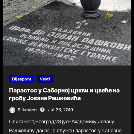
Dijaspora
Vesti
Парастос у Саборној цркви и цвеће на
гробу Јована Рашковића
SlikaVest
Jul 28, 2019
СликаВест,Београд,28.јул-Академику Јовану
Рашковићу данас је служен парастос у саборној