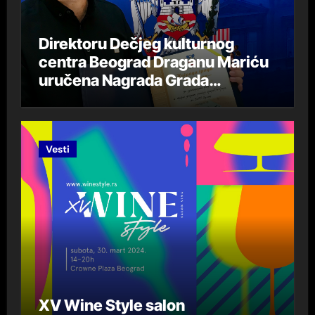
Direktoru Dečjeg kulturnog
centra Beograd Draganu Mariću
uručena Nagrada Grada
Beograda „DespotStefan
Lazarević“ za 2023. godinu
Vesti
XV Wine Style salon