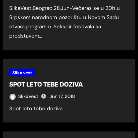
SlikaVest,Beograd,28.Jun-Večeras se u 20h u
Srpskom narodnom pozorištu u Novom Sadu
otvara program 5. Šekspir festivala sa
predstavom…
Slika vest
SPOT LETO TEBE DOZIVA
SlikaVest
Jun 17, 2018
Spot leto tebe doziva