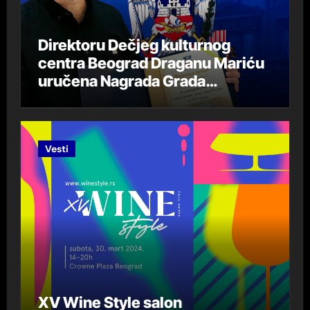
Direktoru Dečjeg kulturnog
centra Beograd Draganu Mariću
uručena Nagrada Grada
Beograda „DespotStefan
Lazarević“ za 2023. godinu
Vesti
XV Wine Style salon