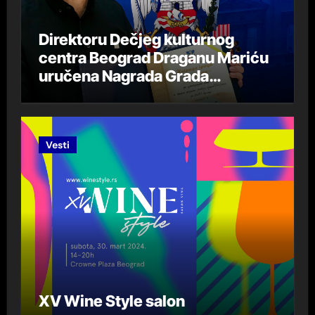
Direktoru Dečjeg kulturnog
centra Beograd Draganu Mariću
uručena Nagrada Grada
Beograda „DespotStefan
Lazarević“ za 2023. godinu
Vesti
XV Wine Style salon