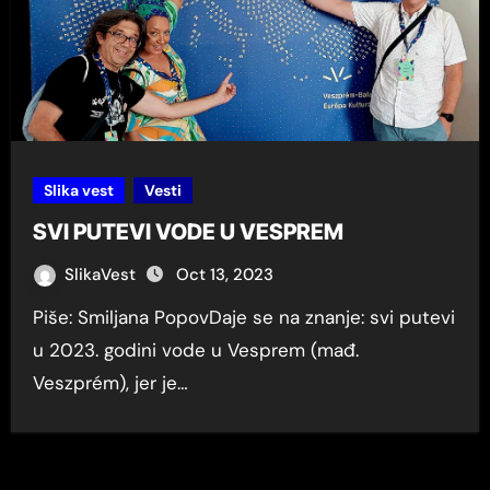
Slika vest
Vesti
SVI PUTEVI VODE U VESPREM
SlikaVest
Oct 13, 2023
Piše: Smiljana PopovDaje se na znanje: svi putevi
u 2023. godini vode u Vesprem (mađ.
Veszprém), jer je…