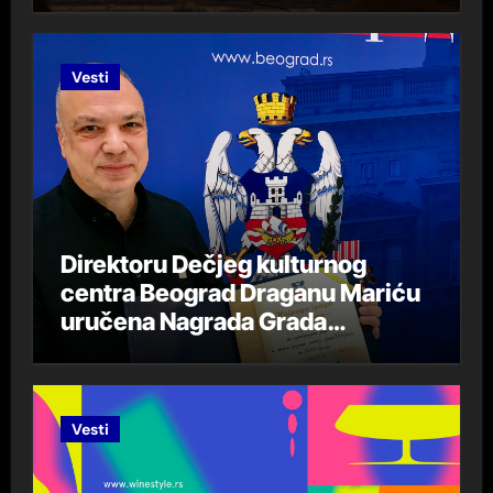
Vesti
Direktoru Dečjeg kulturnog
centra Beograd Draganu Mariću
uručena Nagrada Grada
Beograda „DespotStefan
Lazarević“ za 2023. godinu
Vesti