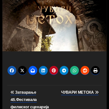
Затварање
ЧУВАРИ МЕТОХА
45.Фестивала
филмског сценарија