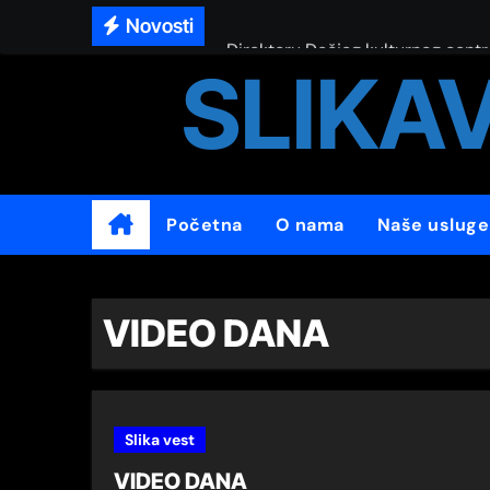
Novosti
Direktoru Dečjeg kulturnog cen
SLIKA
XV Wine Style salon
Da se ne zaboravi – 25 godina 
Wine Mart 2024.
Kraljevački festival vina
Početna
O nama
Naše usluge
SVI PUTEVI VODE U VESPREM
47.Филмски фестивал сценари
VIDEO DANA
47. Festival Filmskog scenarija
ЗВЕЗДАРСКА ШУМА
Međunarodno takmičenje učenika i
Slika vest
Šah poslovna liga
VIDEO DANA