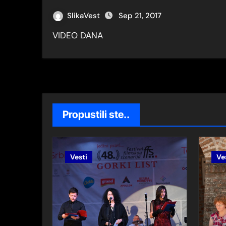
ПРИЧЕ БЕОГРАДСКЕ
SlikaVest
Sep 21, 2017
СУСРЕТИ СА СРПСКИМ ПИСЦ
VIDEO DANA
OBILAZAK TAŠMAJDANSKIH PEĆ
78 godina Halijard misije obelež
46.Filmski festival scenarija Z
OTVOREN 46.Festival filmskog sc
Propustili ste..
46.Festival filmskog scenarija
Zemunski maturanti
Vesti
Ve
Jedini pravi 48. festival filmskog