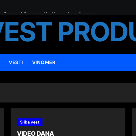
tra Beograd Draganu Mariću uručena Nagrada Grada Beograda 
VEST PROD
od NATO bombardovanja
VESTI
VINOMER
ја ОТВАРАЊЕ
 studenata udaraljki ,,Stevan Strunjašević”
Slika vest
VIDEO DANA