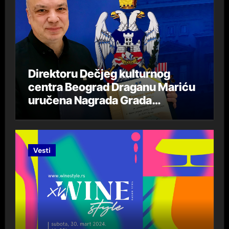
Direktoru Dečjeg kulturnog
centra Beograd Draganu Mariću
uručena Nagrada Grada
Beograda „DespotStefan
Lazarević“ za 2023. godinu
Vesti