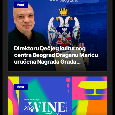
Vesti
Direktoru Dečjeg kulturnog
centra Beograd Draganu Mariću
uručena Nagrada Grada
Beograda „DespotStefan
Lazarević“ za 2023. godinu
Vesti