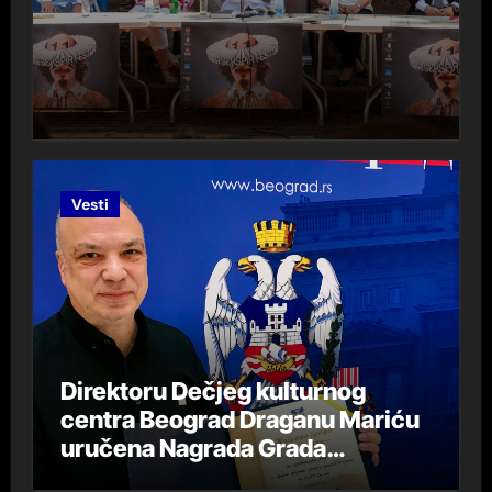
Vesti
Direktoru Dečjeg kulturnog
centra Beograd Draganu Mariću
uručena Nagrada Grada
Beograda „DespotStefan