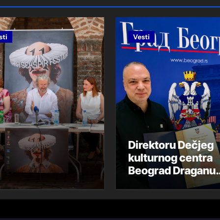
sti
Vesti
ИМА ИЗ ДАЛМАЦИЈЕ
INA
eno u Pranjanima
ATVARANJE
enarija
Direktoru Dečjeg
kulturnog centra
Beograd Draganu
Mariću uručena
 scenarija-Gorki List
Nagrada Grada
Beograda