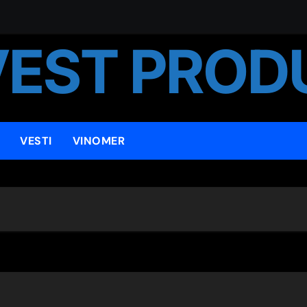
VEST PROD
tra Beograd Draganu Mariću uručena Nagrada Grada Beograda 
od NATO bombardovanja
VESTI
VINOMER
ја ОТВАРАЊЕ
 studenata udaraljki ,,Stevan Strunjašević”