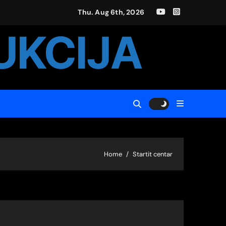
Thu. Aug 6th, 2026
UKCIJA
„DespotStefan Lazarević“ za 2023. godinu
Home
Startit centar