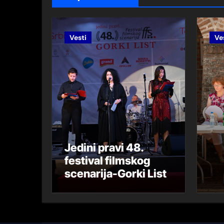
Šah poslovna liga
ПРИЧЕ БЕОГРАДСКЕ
Vesti
Ve
СУСРЕТИ СА СРПСКИМ ПИСЦ
OBILAZAK TAŠMAJDANSKIH PEĆ
78 godina Halijard misije obelež
46.Filmski festival scenarija Z
OTVOREN 46.Festival filmskog sc
Jedini pravi 48.
46.Festival filmskog scenarija
festival filmskog
Zemunski maturanti
scenarija-Gorki List
Jedini pravi 48. festival filmskog