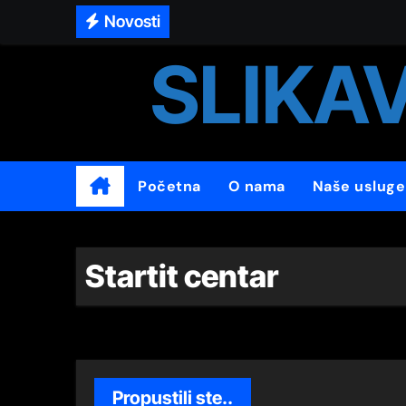
Novosti
SLIKA
Direktoru Dečjeg kulturnog cen
XV Wine Style salon
Da se ne zaboravi – 25 godina 
Wine Mart 2024.
Početna
O nama
Naše usluge
Kraljevački festival vina
SVI PUTEVI VODE U VESPREM
Startit centar
47.Филмски фестивал сценари
47. Festival Filmskog scenarija
ЗВЕЗДАРСКА ШУМА
Međunarodno takmičenje učenika i
Propustili ste..