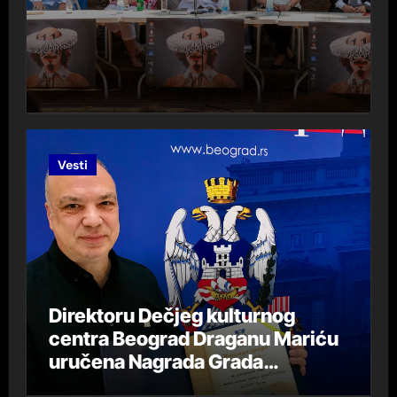
Vesti
Direktoru Dečjeg kulturnog
centra Beograd Draganu Mariću
uručena Nagrada Grada
Beograda „DespotStefan