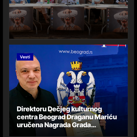
Vesti
Direktoru Dečjeg kulturnog
centra Beograd Draganu Mariću
uručena Nagrada Grada
Beograda „DespotStefan