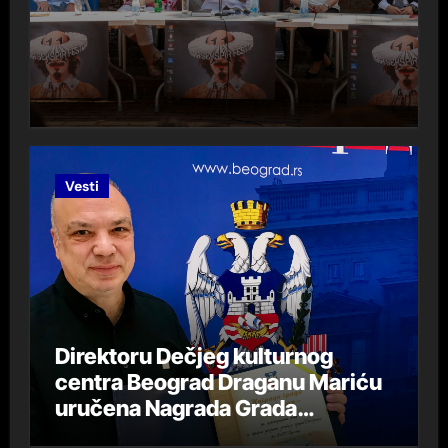
Vesti
Direktoru Dečjeg kulturnog
centra Beograd Draganu Mariću
uručena Nagrada Grada
Beograda „DespotStefan