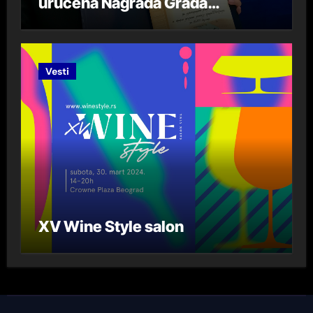
uručena Nagrada Grada
Beograda „DespotStefan
Lazarević“ za 2023. godinu
Vesti
XV Wine Style salon