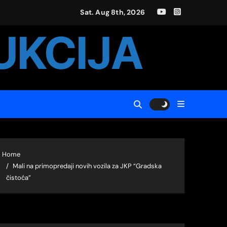
Sat. Aug 8th, 2026
UKCIJA
„DespotStefan Lazarević“ za 2023. godinu
Home
Mali na primopredaji novih vozila za JKP “Gradska
čistoća”