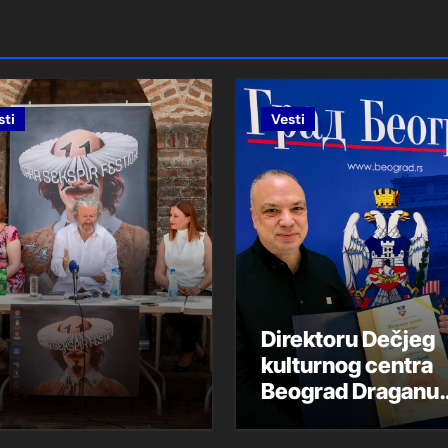
ИМА ИЗ ДАЛМАЦИЈЕ
sti
Vesti
INA
eno u Pranjanima
ATVARANJE
enarija
Direktoru Dečjeg
kulturnog centra
 scenarija-Gorki List
Beograd Draganu
Mariću uručena
Nagrada Grada