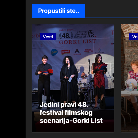
Šah poslovna liga
Propustili ste..
ПРИЧЕ БЕОГРАДСКЕ
СУСРЕТИ СА СРПСКИМ ПИСЦ
Vesti
Ve
OBILAZAK TAŠMAJDANSKIH PEĆ
78 godina Halijard misije obelež
46.Filmski festival scenarija Z
OTVOREN 46.Festival filmskog sc
46.Festival filmskog scenarija
Zemunski maturanti
Jedini pravi 48.
festival filmskog
Jedini pravi 48. festival filmskog
scenarija-Gorki List