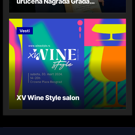
uručena Nagrada Grada
Beograda „DespotStefan
Lazarević“ za 2023. godinu
Vesti
XV Wine Style salon