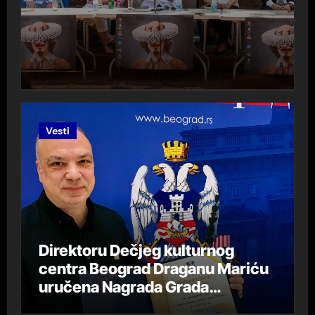
Vesti
Direktoru Dečjeg kulturnog
centra Beograd Draganu Mariću
uručena Nagrada Grada
Beograda „DespotStefan