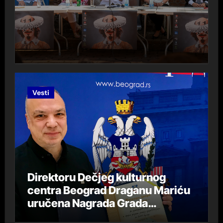
Vesti
Direktoru Dečjeg kulturnog
centra Beograd Draganu Mariću
uručena Nagrada Grada
Beograda „DespotStefan